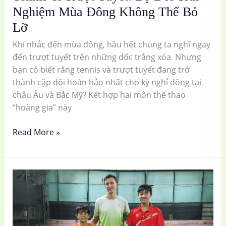
Nghiệm Mùa Đông Không Thể Bỏ
Lỡ
Lỡ
Khi nhắc đến mùa đông, hầu hết chúng ta nghĩ ngay
đến trượt tuyết trên những dốc trắng xóa. Nhưng
bạn có biết rằng tennis và trượt tuyết đang trở
thành cặp đôi hoàn hảo nhất cho kỳ nghỉ đông tại
châu Âu và Bắc Mỹ? Kết hợp hai môn thể thao
“hoàng gia” này
Read More »
Trẻ
Em
Học
Tennis
Có