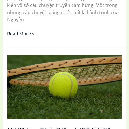
kiến vô số câu chuyện truyền cảm hứng. Một trong
những câu chuyện đáng nhớ nhất là hành trình của
Nguyễn
Read More »
Hệ
Thống
Tính
Điểm
UTR
Và
Tầm
Quan
Trọng
Với