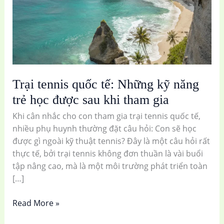
năng
trẻ
học
được
sau
khi
Trại tennis quốc tế: Những kỹ năng
tham
trẻ học được sau khi tham gia
gia
Khi cân nhắc cho con tham gia trại tennis quốc tế,
nhiều phụ huynh thường đặt câu hỏi: Con sẽ học
được gì ngoài kỹ thuật tennis? Đây là một câu hỏi rất
thực tế, bởi trại tennis không đơn thuần là vài buổi
tập nâng cao, mà là một môi trường phát triển toàn
[…]
Read More »