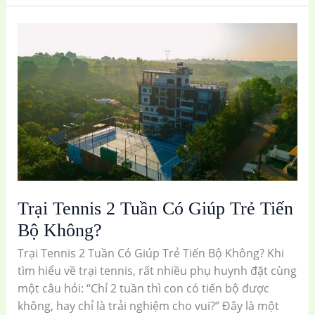
Trại
Tennis
2
Tuần
Có
Giúp
Trẻ
Tiến
Bộ
Không?
Trại Tennis 2 Tuần Có Giúp Trẻ Tiến
Bộ Không?
Trại Tennis 2 Tuần Có Giúp Trẻ Tiến Bộ Không? Khi
tìm hiểu về trại tennis, rất nhiều phụ huynh đặt cùng
một câu hỏi: “Chỉ 2 tuần thì con có tiến bộ được
không, hay chỉ là trải nghiệm cho vui?” Đây là một