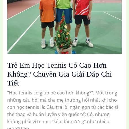
Cao
Hơn
Không?
Chuyên
Gia
Giải
Đáp
Chi
Trẻ Em Học Tennis Có Cao Hơn
Tiết
Không? Chuyên Gia Giải Đáp Chi
Tiết
“Học tennis có giúp bé cao hơn không?”. Một trong
những câu hỏi mà cha mẹ thường hỏi nhất khi cho
con học tennis là: Câu trả lời ngắn gọn từ các bác sĩ
thể thao và huấn luyện viên quốc tế: Có, nhưng
không phải vì tennis “kéo dài xương” như nhiều
người lầm