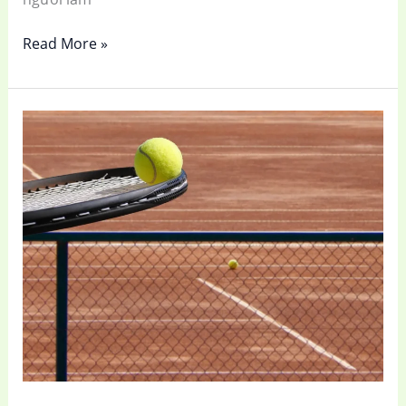
Read More »
Những
Thói
Quen
Tốt
Cho
Trẻ
Em
Hình
Thành
Nhờ
Chơi
Tennis