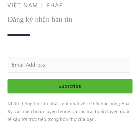
VIỆT NAM | PHÁP
Đăng ký nhận bản tin
E
m
a
i
Subscribe
l
*
Nhận thông tin cập nhật mới nhất về cơ hội học bổng Hoa
Kỳ, các mẹo huấn luyện tennis và các trại huấn luyện quốc
tế sắp tới trực tiếp trong hộp thư của bạn.