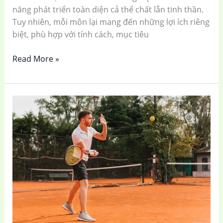
năng phát triển toàn diện cả thể chất lẫn tinh thần.
Tuy nhiên, mỗi môn lại mang đến những lợi ích riêng
biệt, phù hợp với tính cách, mục tiêu
Read More »
Những
Điều
Sân
Tennis
Dạy
Tôi
Về
Kinh
Doanh
Và