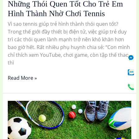
Những Thói Quen Tốt Cho Trẻ Em
Hình Thành Nhờ Chơi Tennis
Vì sao tennis giúp trẻ hình thành thói quen tốt?
Trong thế giới đầy thiết bị điện tử, việc giúp trẻ duy
trì các thói quen lành mạnh trở nên khó khăn hơn
bao giờ hết. Rất nhiều phụ huynh chia sẻ: “Con mình
Fa
Za
Ph
chỉ thích xem YouTube, chơi game, còn tập thể thao
Me
Se
Cal
Se
Sv
thì
C
Read More »
Dấu
Hiệu
Trẻ
Có
Năng