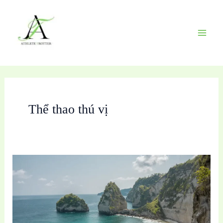
Skip
to
content
Thể thao thú vị
Trại
tennis
quốc
tế:
Những
kỹ