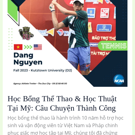
&
Học
Thuật
Tại
Mỹ:
Câu
Chuyện
Thành
Công
Học Bổng Thể Thao & Học Thuật
Tại Mỹ: Câu Chuyện Thành Công
Học bổng thể thao là hành trình 10 năm hỗ trợ học
sinh và vận động viên từ Việt Nam và Pháp chinh
phục giấc mơ học tập tại Mỹ, chúng tôi đã chứng