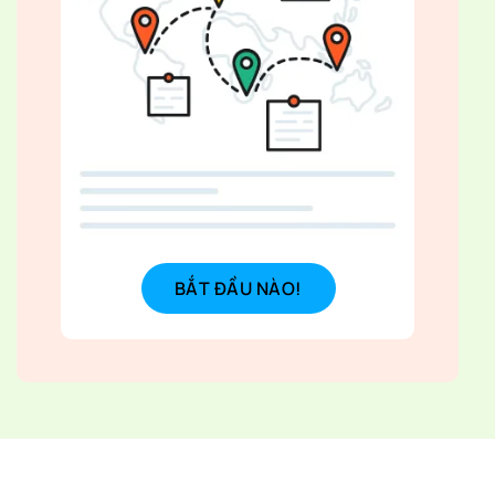
BẮT ĐẦU NÀO!