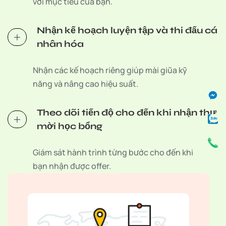
với mục tiêu của bạn.
Nhận kế hoạch luyện tập và thi đấu cá
nhân hóa
Nhận các kế hoạch riêng giúp mài giũa kỹ
Fa
Za
Ph
năng và nâng cao hiệu suất.
Me
Se
Cal
Se
Sv
Theo dõi tiến độ cho đến khi nhận thư
C
mời học bổng
Giám sát hành trình từng bước cho đến khi
bạn nhận được offer.