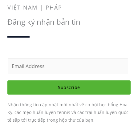
VIỆT NAM | PHÁP
Đăng ký nhận bản tin
E
m
a
i
Subscribe
l
*
Nhận thông tin cập nhật mới nhất về cơ hội học bổng Hoa
Kỳ, các mẹo huấn luyện tennis và các trại huấn luyện quốc
tế sắp tới trực tiếp trong hộp thư của bạn.